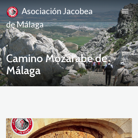
Asociación Jacobea
de Málaga
Camino Mozárabe de
Málaga