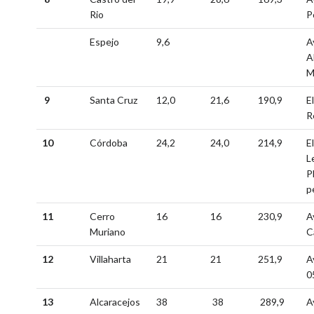
Rio
P
Espejo
9,6
A
A
M
9
Santa Cruz
12,0
21,6
190,9
E
R
10
Córdoba
24,2
24,0
214,9
E
L
P
p
11
Cerro
16
16
230,9
A
Muriano
C
12
Villaharta
21
21
251,9
A
0
13
Alcaracejos
38
38
289,9
A