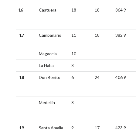
16
Castuera
18
18
364,9
17
Campanario
11
18
382,9
Magacela
10
La Haba
8
18
Don Benito
6
24
406,9
Medellin
8
19
Santa Amalia
9
17
423,9