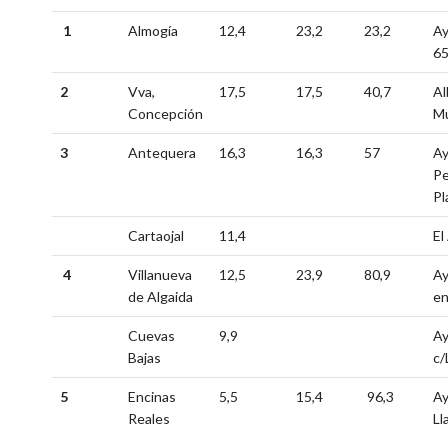
1
Almogía
12,4
23,2
23,2
Ay
65
2
Vva,
17,5
17,5
40,7
Al
Concepción
Mu
3
Antequera
16,3
16,3
57
Ay
Pe
Pl
Cartaojal
11,4
El
4
Villanueva
12,5
23,9
80,9
Ay
de Algaida
en
Cuevas
9,9
Ay
Bajas
c/
5
Encinas
5,5
15,4
96,3
Ay
Reales
Ll