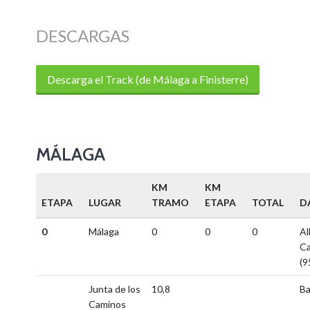
DESCARGAS
Descarga el Track (de Málaga a Finisterre)
MÁLAGA
KM
KM
ETAPA
LUGAR
TRAMO
ETAPA
TOTAL
D
0
Málaga
0
0
0
Al
Ca
(9
Junta de los
10,8
Ba
Caminos