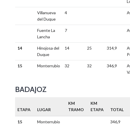
L
Villanueva
4
A
del Duque
Fuente La
7
A
Lancha
14
Hinojosa del
14
25
314,9
A
Duque
P
15
Monterrubio
32
32
346,9
A
V
BADAJOZ
KM
KM
ETAPA
LUGAR
TRAMO
ETAPA
TOTAL
15
Monterrubio
346,9