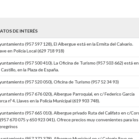
ATOS DE INTERÉS
yuntamiento (957 597 128), El Albergue está en la Ermita del Calvario.
lave en Policía Local (629 718 918)
yuntamiento (957 500 410). La Oficina de Turismo (957 503 662) está en
l Castillo, en la Plaza de España.
yuntamiento (957 520 050), Oficina de Turismo (957 52 34 93)
yuntamiento (957 676 020), Albergue Parroquial, en c/ Federico García
orca nº 4. Llaves en la Policía Municipal (619 903 748).
yuntamiento (957 665 010). Albergue privado Ruta del Califato en c/Cor
 (957 670 075 y 650 923 041). Ofrece precios muy convenientes para los
eregrinos
yuntamiento (957 372 378). Albergue Municipal en c/ Colegio,llave en