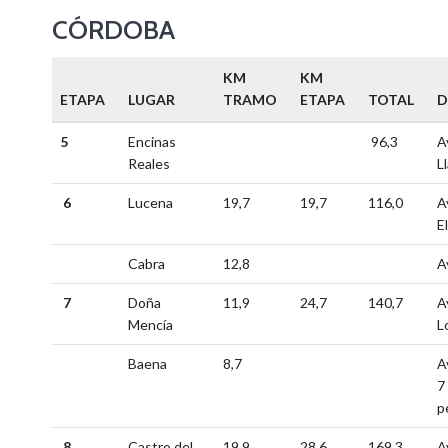
CÓRDOBA
KM
KM
ETAPA
LUGAR
TRAMO
ETAPA
TOTAL
D
5
Encinas
96,3
A
Reales
L
6
Lucena
19,7
19,7
116,0
A
E
Cabra
12,8
A
7
Doña
11,9
24,7
140,7
A
Mencía
L
Baena
8,7
A
7
p
8
Castro del
19,9
28,6
169,3
A