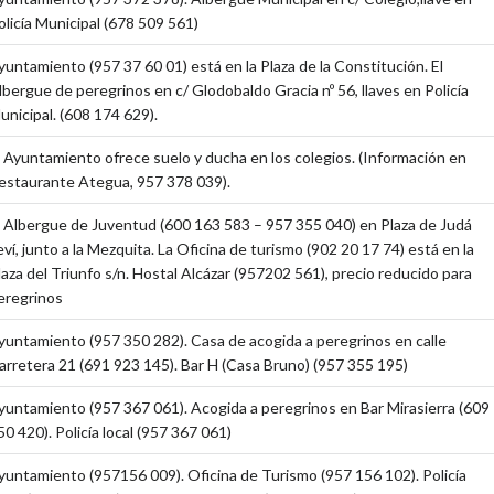
olicía Municipal (678 509 561)
yuntamiento (957 37 60 01) está en la Plaza de la Constitución. El
lbergue de peregrinos en c/ Glodobaldo Gracia nº 56, llaves en Policía
unicipal. (608 174 629).
l Ayuntamiento ofrece suelo y ducha en los colegios. (Información en
estaurante Ategua, 957 378 039).
l Albergue de Juventud (600 163 583 – 957 355 040) en Plaza de Judá
eví, junto a la Mezquita. La Oficina de turismo (902 20 17 74) está en la
laza del Triunfo s/n. Hostal Alcázar (957202 561), precio reducido para
eregrinos
yuntamiento (957 350 282). Casa de acogida a peregrinos en calle
arretera 21 (691 923 145). Bar H (Casa Bruno) (957 355 195)
yuntamiento (957 367 061). Acogida a peregrinos en Bar Mirasierra (609
50 420). Policía local (957 367 061)
yuntamiento (957156 009). Oficina de Turismo (957 156 102). Policía