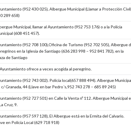
untamiento (952 430 025), Albergue Municipal (Llamar a Protección Civil
0 289 658)
bergue Municipal, llamar al Ayuntamiento (952 753 176) o a la Policía
nicipal (608 451 457).
untamiento (952 708 100),Oficina de Turismo (952 702 505), Albergue 
regrinos en la Iglesia de Santiago (636 283 998 – 952 841 782), en la
aza de Santiago
 Ayuntamiento ofrece a veces acogida al peregrino.
untamiento (952 743 002). Policía local(657 888 494). Albergue Municipa
 c/ Granada, 44 (Llave en bar Pedro´s,952 743 278 – 685 89 245)
untamiento (952 727 501) en Calle la Venta nº 112. Albergue Municipal 
La Cruz, 9.
untamiento (957 597 128), El Albergue está en la Ermita del Calvario.
ave en Policía Local (629 718 918)