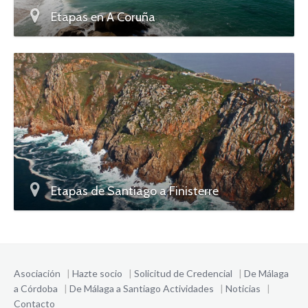
Etapas en A Coruña
Etapas de Santiago a Finisterre
Asociación
|
Hazte socio
|
Solicitud de Credencial
|
De Málaga
a Córdoba
|
De Málaga a Santiago
Actividades
|
Noticias
|
Contacto