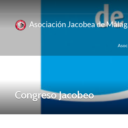
Asociación Jacobea de Málag
Asoc
Congreso Jacobeo