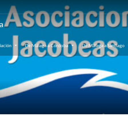
a
iación
De Málaga a Córdoba
De Málaga a Santiago