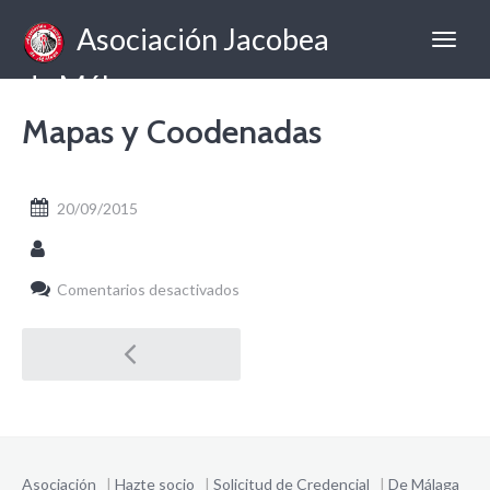
Asociación Jacobea
de Málaga
Mapas y Coodenadas
20/09/2015
en
Comentarios desactivados
Mapas
y
Post
Coodenadas
navigation
Asociación
|
Hazte socio
|
Solicitud de Credencial
|
De Málaga