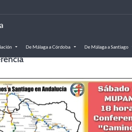
a
iación
De Málaga a Córdoba
De Málaga a Santiago
rencia