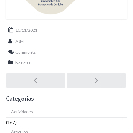
10/11/2021
AJM
Comments
Noticias
Post
navigation
Categorías
Actividades
(167)
Artículos