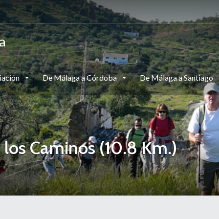
a
iación
De Málaga a Córdoba
De Málaga a Santiago
 los Caminos (10.8 Km.)