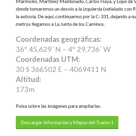
Mármoles, Martínez Maldonado, Carlos Haya, y Lope de Vega
donde tomaremos un desvío a la izquierda (señalado con fl
la autovía. De aquí, continuamos por la C-331, dejando a n
metros llegamos a La Junta de los Caminos.
Coordenadas geográficas:
36º 45,629´ N – 4º 29,736´ W
Coordenadas UTM:
30 S 366502 E – 4069411 N
Altitud:
173m
Pulsa sobre las imágenes para ampliarlas.
Descargar Información y Mapas del Tramo 1