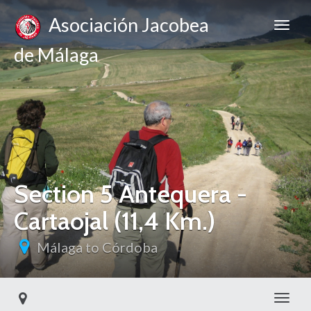
Asociación Jacobea
de Málaga
Section 5 Antequera -
Cartaojal (11,4 Km.)
Málaga to Córdoba
Toggl