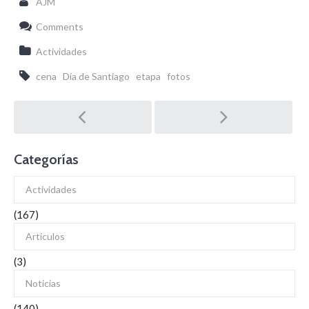
AJM
Comments
Actividades
cena
Día de Santiago
etapa
fotos
Post
navigation
Categorías
Actividades
(167)
Artículos
(3)
Noticias
(140)