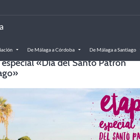
a
iación
De Málaga a Córdoba
De Málaga a Santiago
 especial «Día del Santo Patrón
ago»