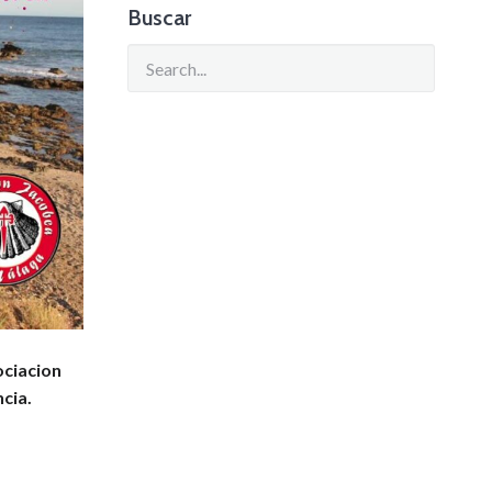
Buscar
ociacion
cia.