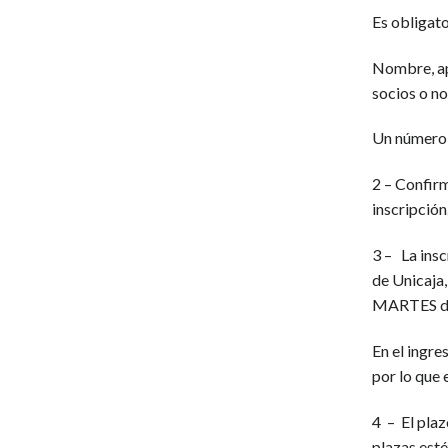
Es obligato
Nombre, ape
socios o no
Un número 
2 – Confirm
inscripción
3 – La insc
de Unicaja
MARTES día
En el ingr
por lo que 
4 – El plaz
plazas esté