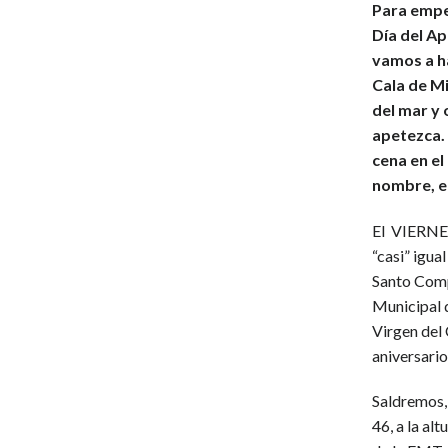
Para empez
Día del Ap
vamos a ha
Cala de Mi
del mar y 
apetezca.
cena en el
nombre, e
El VIERNES
“casi” igua
Santo Comp
Municipal d
Virgen del
aniversario
Saldremos, 
46, a la al