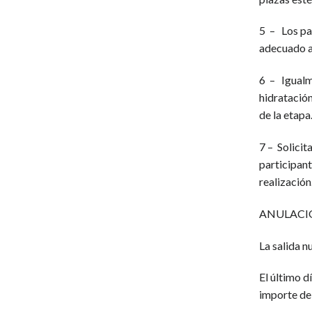
5 – Los par
adecuado al
6 – Igualm
hidratación
de la etapa
7 – Solicit
participant
realización
ANULACI
La salida 
El último 
importe de