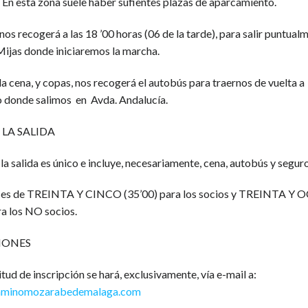
 En esta zona suele haber sufientes plazas de aparcamiento.
nos recogerá a las 18 ’00 horas (06 de la tarde), para salir puntual
Mijas donde iniciaremos la marcha.
 la cena, y copas, nos recogerá el autobús para traernos de vuelta a
o donde salimos en Avda. Andalucía.
 LA SALIDA
 la salida es único e incluye, necesariamente, cena, autobús y seguro
 es de TREINTA Y CINCO (35’00) para los socios y TREINTA Y 
 los NO socios.
IONES
citud de inscripción se hará, exclusivamente, vía e-mail a:
aminomozarabedemalaga.com