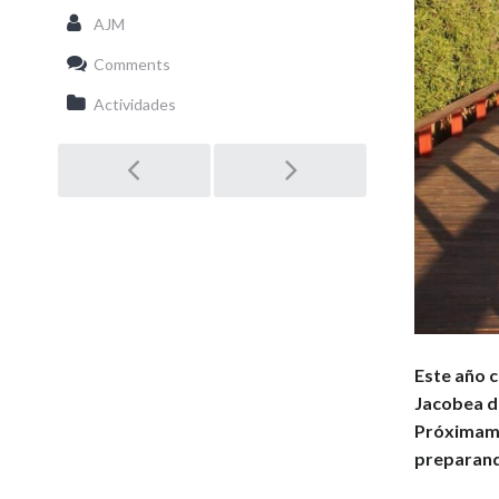
AJM
Comments
Actividades
Post
navigation
Este año 
Jacobea d
Próximame
preparand