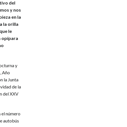
tivo del
iamos y nos
pieza en la
 la orilla
que le
a opípara
mo
octurna y
o, Año
n la Junta
vidad de la
ón del XXV
n el número
 de autobús