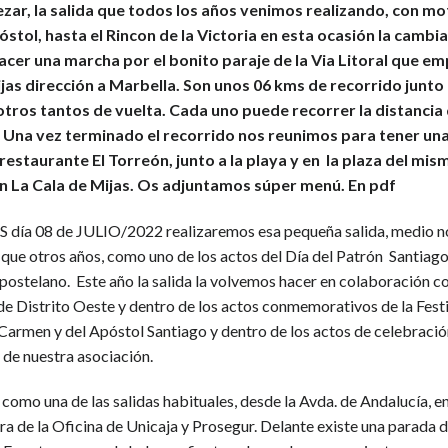
ar, la salida que todos los años venimos realizando, con mo
óstol, hasta el Rincon de la Victoria en esta ocasión la camb
cer una marcha por el bonito paraje de la Via Litoral que em
jas dirección a Marbella. Son unos 06 kms de recorrido junto a
otros tantos de vuelta. Cada uno puede recorrer la distancia 
 Una vez terminado el recorrido nos reunimos para tener un
 restaurante El Torreón, junto a la playa y en la plaza del mis
n La Cala de Mijas. Os adjuntamos súper menú. En pdf
 día 08 de JULIO/2022 realizaremos esa pequeña salida, medio n
l que otros años, como uno de los actos del Día del Patrón Santiag
ostelano. Este año la salida la volvemos hacer en colaboración co
e Distrito Oeste y dentro de los actos conmemorativos de la Festi
 Carmen y del Apóstol Santiago y dentro de los actos de celebraci
 de nuestra asociación.
como una de las salidas habituales, desde la Avda. de Andalucía, e
tura de la Oficina de Unicaja y Prosegur. Delante existe una parada