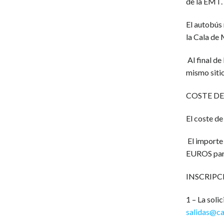
de la EMT.
El autobús 
la Cala de 
Al final de
mismo siti
COSTE DE
El coste de
El importe
EUROS para
INSCRIPC
1 – La soli
salidas@c