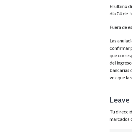
El último d
día 04 de J
Fuera de e
Las anulaci
confirmar 
que corresp
del ingreso
bancarias q
vez que la 
Leave 
Tu direcció
marcados 