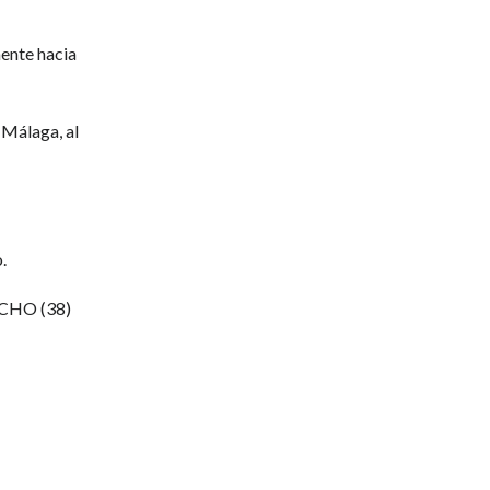
mente hacia
 Málaga, al
.
OCHO (38)