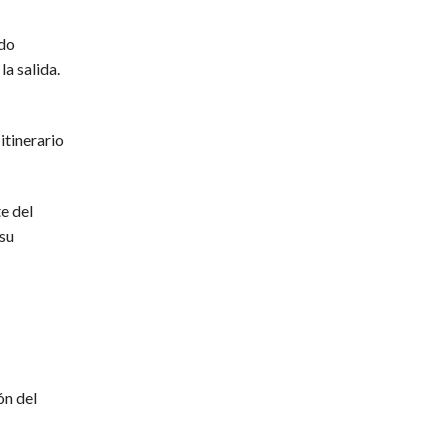
ado
la salida.
itinerario
te del
 su
ón del