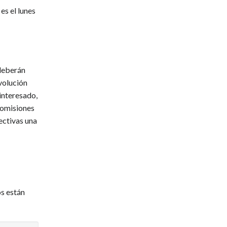
es el lunes
 deberán
volución
 interesado,
 comisiones
ectivas una
s están