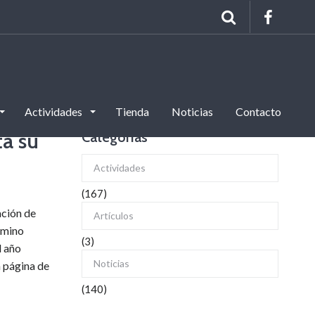
Actividades
Tienda
Noticias
Contacto
ta su
Categorías
Actividades
(167)
ación de
Artículos
amino
(3)
l año
Noticias
a página de
(140)