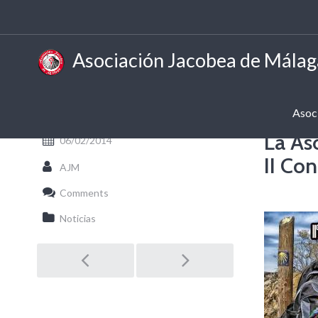
Asociación Jacobea de Málag
Asoc
La As
06/02/2014
II Con
AJM
Comments
Noticias
Post
navigation