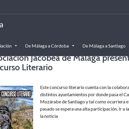
a
iación
De Málaga a Córdoba
De Málaga a Santiago
ociación Jacobea de Málaga presen
curso Literario
Este concurso literario cuenta con la colabor
distintos ayuntamientos por donde pasa el C
Mozárabe de Santiago y tal como ocurriera e
pasado se espera una alta participación. Ir a l
la noticia