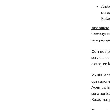
Andal
pereg
Ruta
Andalucía,
Santiago e
su equipaje
Correos po
servicio co
a otro,
en 
25.000 and
que supone
Además, la 
sur a norte
Rutas más 