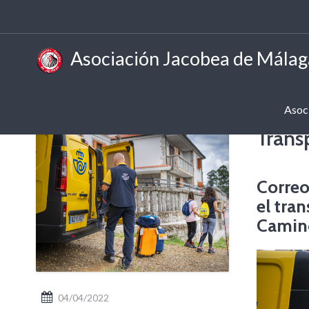
Asociación Jacobea de Málag
Asoc
Trans
Correo
el tra
Camin
04/04/2022