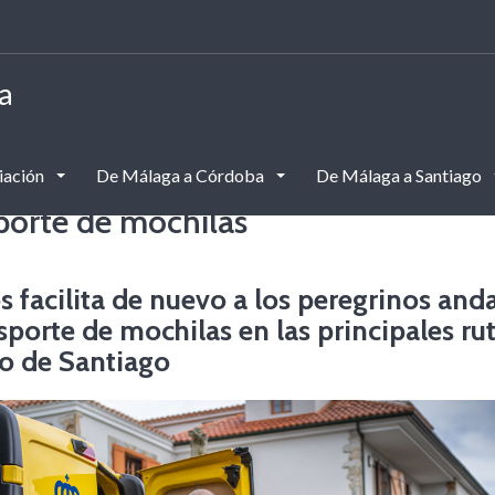
a
iación
De Málaga a Córdoba
De Málaga a Santiago
porte de mochilas
s facilita de nuevo a los peregrinos and
nsporte de mochilas en las principales ru
o de Santiago