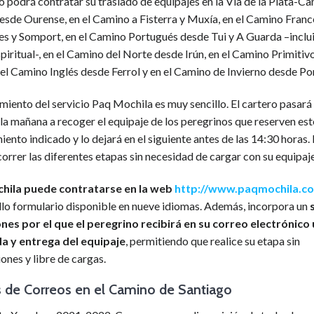
o podrá contratar su traslado de equipajes en la Vía de la Plata-C
esde Ourense, en el Camino a Fisterra y Muxía, en el Camino Fran
es y Somport, en el Camino Portugués desde Tui y A Guarda –inclui
piritual-, en el Camino del Norte desde Irún, en el Camino Primitiv
el Camino Inglés desde Ferrol y en el Camino de Invierno desde Po
miento del servicio Paq Mochila es muy sencillo. El cartero pasará 
 la mañana a recoger el equipaje de los peregrinos que reserven est
miento indicado y lo dejará en el siguiente antes de las 14:30 horas. 
orrer las diferentes etapas sin necesidad de cargar con su equipaje
chila puede contratarse en la web
http://www.paqmochila.c
llo formulario disponible en nueve idiomas. Además, incorpora un
ones por el que el peregrino recibirá en su correo electrónico
a y entrega del equipaje
, permitiendo que realice su etapa sin
nes y libre de cargas.
s de Correos en el Camino de Santiago