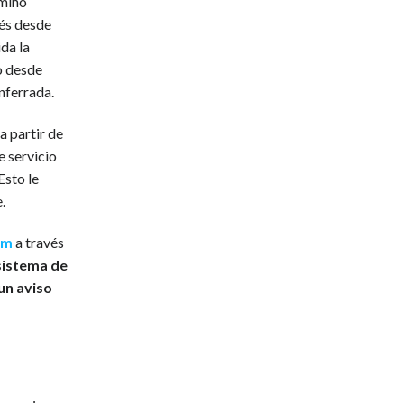
amino
cés desde
da la
o desde
nferrada.
a partir de
e servicio
Esto le
.
om
a través
sistema de
 un aviso