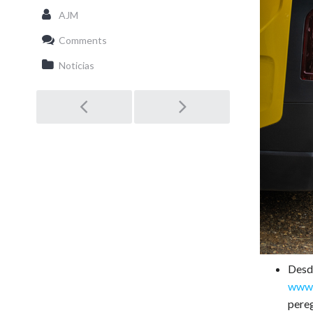
AJM
Comments
Noticias
Post
navigation
Desde
www.
pereg