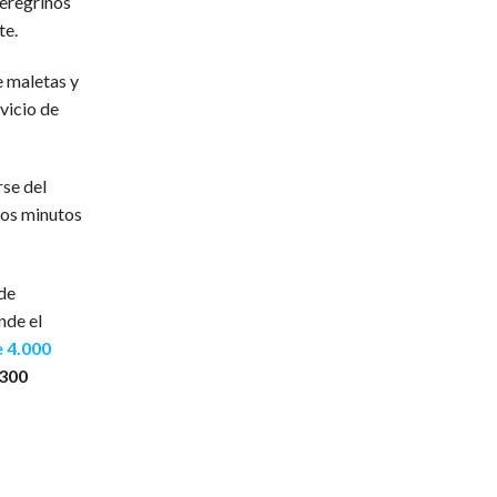
eregrinos
te.
 maletas y
rvicio de
rse del
dos minutos
 de
nde el
 4.000
300