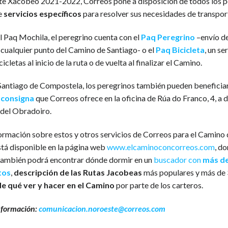
te Xacobeo 2021-2022, Correos pone a disposición de todos los p
de
servicios específicos
para resolver sus necesidades de transpor
 Paq Mochila, el peregrino cuenta con el
Paq Peregrino
–envío de
 cualquier punto del Camino de Santiago- o el
Paq Bicicleta
, un se
icletas al inicio de la ruta o de vuelta al finalizar el Camino.
 Santiago de Compostela, los peregrinos también pueden beneficia
e
consigna
que Correos ofrece en la oficina de Rúa do Franco, 4, a 
 del Obradoiro.
ormación sobre estos y otros servicios de Correos para el Camino
stá disponible en la página web
www.elcaminoconcorreos.com
, do
también podrá encontrar dónde dormir en un
buscador con
más de
tos
,
descripción de las Rutas Jacobeas
más populares y más de
e qué ver y hacer en el Camino
por parte de los carteros.
nformación:
comunicacion.noroeste@correos.com