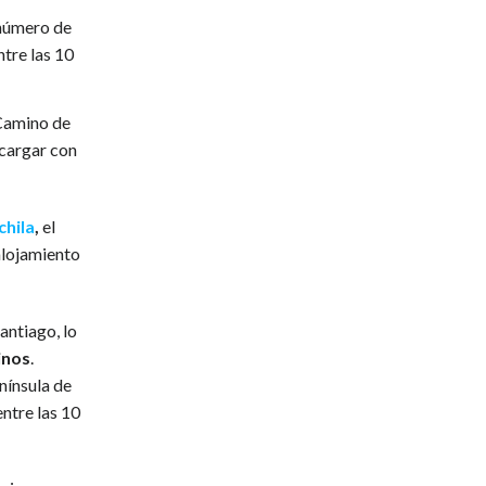
 número de
ntre las 10
 Camino de
cargar con
hila
,
el
 alojamiento
antiago, lo
inos
.
nínsula de
entre las 10