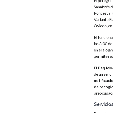
El peregrin
Sanabrés d
Roncesvall
Variante Es
Oviedo, en 
El funciona
las 8:00 de
en el aloja
permite rec
El Paq Mo
de un senci
notificaci
de recogid
preocupacio
Servicio