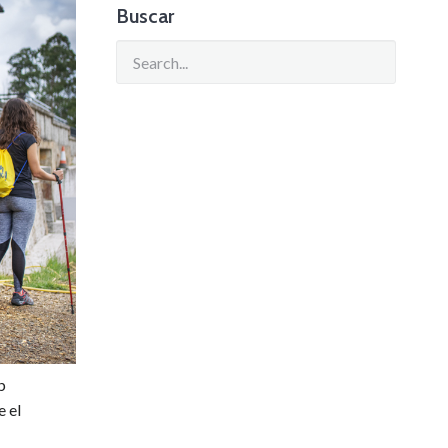
Buscar
b
e el