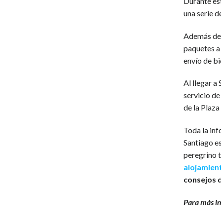
Durante es
una serie 
Además del
paquetes a
envío de bic
Al llegar a
servicio d
de la Plaza
Toda la inf
Santiago e
peregrino 
alojamien
consejos d
Para más i