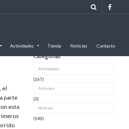
Actividades
Tienda
Noticias
Contacto
Categorías
Actividades
(167)
 el
Artículos
a parte
(3)
con esta
Noticias
primeros
(140)
orrido