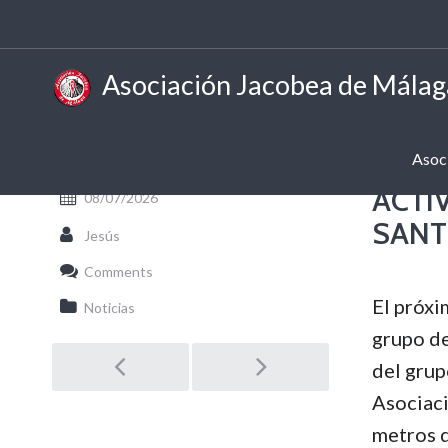
Asociación Jacobea de Málag
Asoc
ACTI
08/07/2026
SANT
Jesús
Comments
El próxi
Noticias
grupo de
Post
del grup
Asociaci
navigation
metros 