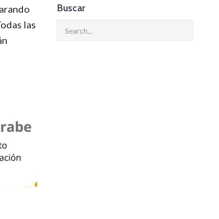
Buscar
parando
Todas las
án