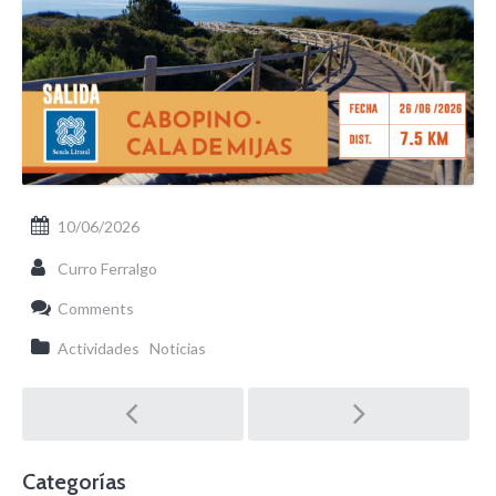
10/06/2026
Curro Ferralgo
Comments
Actividades
Noticias
Post
navigation
Categorías