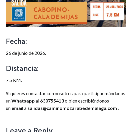
Fecha:
26 de junio de 2026.
Distancia:
7,5 KM.
Si quieres contactar con nosotros para participar mándanos
un
W
hatsapp
al
630755413
o bien escribiéndonos
un
email
a
salidas@caminomozarabedemalaga.com
.
Leave a Reply