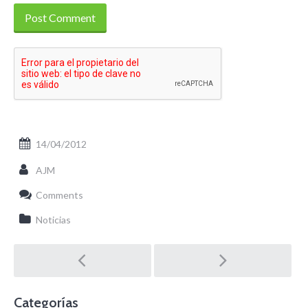
14/04/2012
AJM
Comments
Noticias
Post
navigation
Categorías