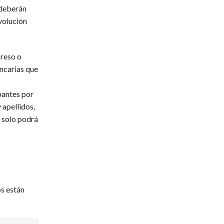
 deberán
volución
greso o
ancarias que
pantes por
 apellidos,
a solo podrá
s están