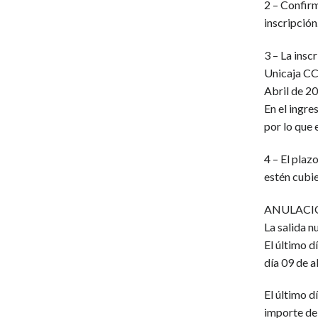
2 – Confirm
inscripción
3 – La insc
Unicaja CC
Abril de 2
En el ingr
por lo que 
4 – El plaz
estén cubie
ANULACI
La salida 
El último d
día 09 de a
El último 
importe de 