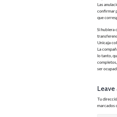
Las anulaci
confirmar 
que corres
Si hubiera 
transferenc
Unicaja cob
La compañí
lo tanto, q
completos, 
ser ocupad
Leave 
Tu direcció
marcados 