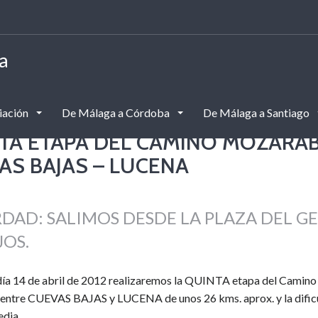
a
iación
De Málaga a Córdoba
De Málaga a Santiago
TA ETAPA DEL CAMINO MOZARA
AS BAJAS – LUCENA
DAD: SALIMOS DESDE LA PLAZA DEL G
JOS.
día 14 de abril de 2012 realizaremos la QUINTA etapa del Cami
entre CUEVAS BAJAS y LUCENA de unos 26 kms. aprox. y la dificu
edia.