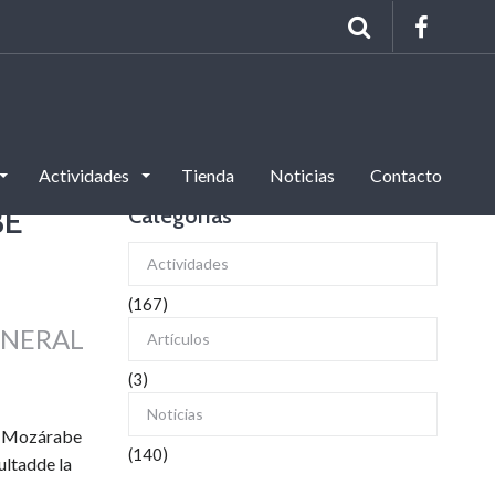
Actividades
Tienda
Noticias
Contacto
BE
Categorías
Actividades
(167)
ENERAL
Artículos
(3)
Noticias
no Mozárabe
(140)
ltadde la