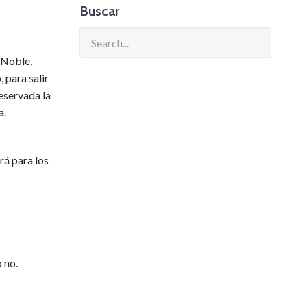
Buscar
 Noble,
 para salir
eservada la
a.
rá para los
 no.