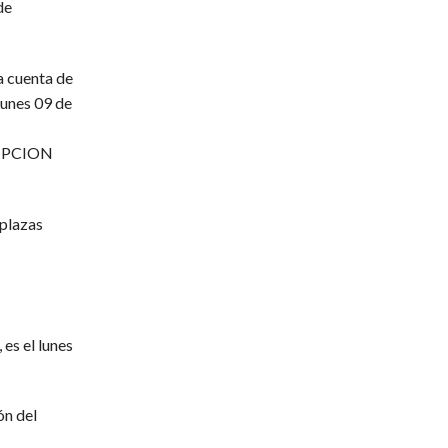
de
a cuenta de
lunes 09 de
CRIPCION
 plazas
es el lunes
ón del