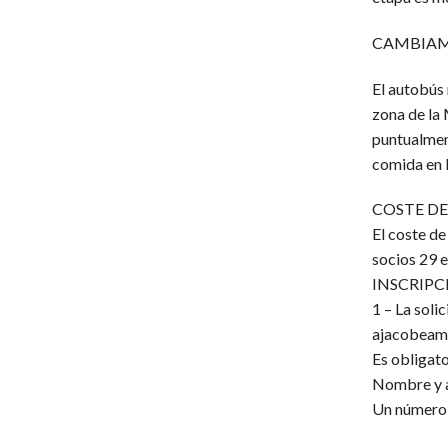
CAMBIAMO
El autobús 
zona de la 
puntualmen
comida en 
COSTE DE
El coste de
socios 29 e
INSCRIPC
1 – La soli
ajacobeam
Es obligato
Nombre y ap
Un número 