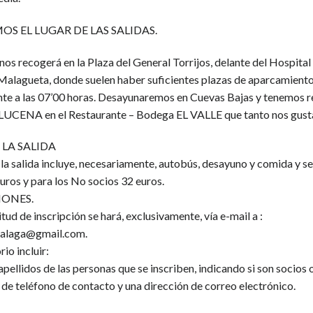
S EL LUGAR DE LAS SALIDAS.
nos recogerá en la Plaza del General Torrijos, delante del Hospital
Malagueta, donde suelen haber suficientes plazas de aparcamiento,
te a las 07’00 horas. Desayunaremos en Cuevas Bajas y tenemos r
LUCENA en el Restaurante – Bodega EL VALLE que tanto nos gust
 LA SALIDA
 la salida incluye, necesariamente, autobús, desayuno y comida y se
uros y para los No socios 32 euros.
IONES.
citud de inscripción se hará, exclusivamente, vía e-mail a :
alaga@gmail.com.
rio incluir:
ellidos de las personas que se inscriben, indicando si son socios o
de teléfono de contacto y una dirección de correo electrónico.