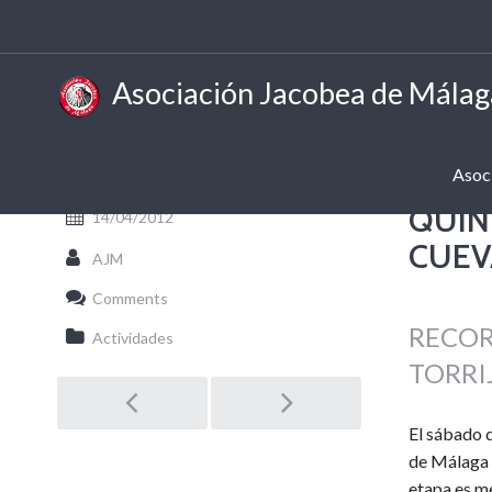
Asociación Jacobea de Málag
Asoc
QUIN
14/04/2012
CUEV
AJM
Comments
RECOR
Actividades
TORRI
Post
El sábado 
navigation
de Málaga 
etapa es m