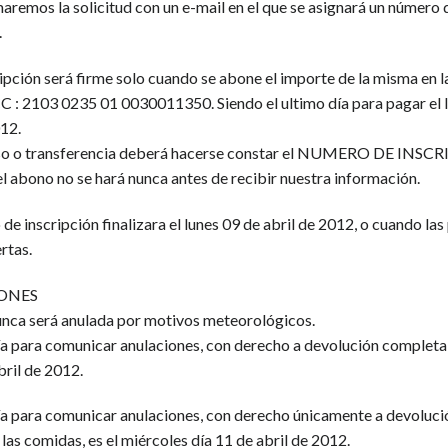
aremos la solicitud con un e-mail en el que se asignará un número 
.
ripción será firme solo cuando se abone el importe de la misma en l
C : 2103 0235 01 0030011350. Siendo el ultimo día para pagar el 
012.
eso o transferencia deberá hacerse constar el NUMERO DE INS
el abono no se hará nunca antes de recibir nuestra información.
o de inscripción finalizara el lunes 09 de abril de 2012, o cuando las
rtas.
ONES
nunca será anulada por motivos meteorológicos.
ía para comunicar anulaciones, con derecho a devolución completa, 
bril de 2012.
día para comunicar anulaciones, con derecho únicamente a devoluci
las comidas, es el miércoles día 11 de abril de 2012.