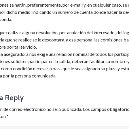
ones se harán, preferentemente, por e-mail y, en cualquier caso, se
por dicho medio, indicando un número de cuenta donde hacer la de
ponda.
que realizar alguna devolución, por anulación del interesado, del in
ia que se realice se le descontara, a esa persona, las comisiones b
re por tal servicio.
a aseguradora nos exige una relación nominal de todos los partici
uienes soliciten participar en la salida, deberán facilitar su nombre y
como condición necesaria para que le sea asignada su plaza y est
a por la persona comunicada.
a Reply
n de correo electrónico no será publicada.
Los campos obligatorio
con
*